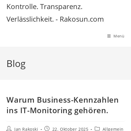
Zum
Kontrolle. Transparenz.
Inhalt
Verlässlichkeit. - Rakosun.com
springen
Menü
Blog
Warum Business-Kennzahlen
ins IT-Monitoring gehören.
Beitrags-
Beitrag
Beitrags-
Jan Rakoski
22. Oktober 2025
Allgemein